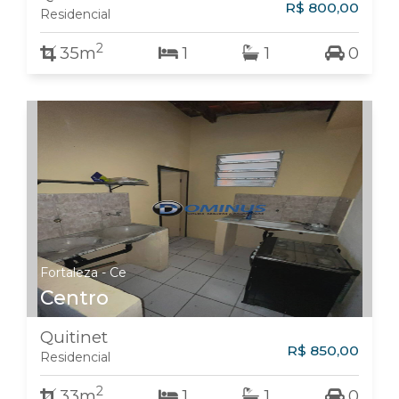
R$ 800,00
Residencial
2
35m
1
1
0
Fortaleza - Ce
Centro
Quitinet
R$ 850,00
Residencial
2
33m
1
1
0